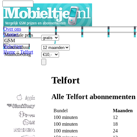
Over ons
Contact
Maximale prijs
GSM
Belwijzer
Contractduur
Home
::
Telfort
Maandbedrag
Telfort
Alle Telfort abonnementen 
Bundel
Maanden
100 minuten
12
100 minuten
18
100 minuten
24