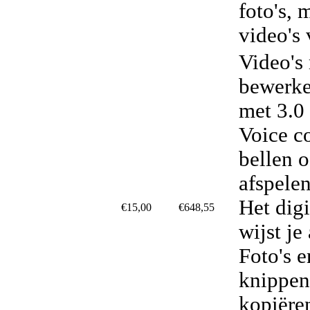
foto's, 
video's
Video's
bewerke
met 3.0
Voice co
bellen 
afspele
Het dig
€15,00
€648,55
wijst je
Foto's e
knippen
kopiëre