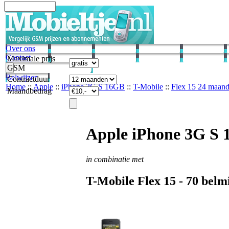
Over ons
Contact
Maximale prijs
GSM
Belwijzer
Contractduur
Home
::
Apple
::
iPhone 3G S 16GB
::
T-Mobile
::
Flex 15 24 maan
Maandbedrag
Apple iPhone 3G S
in combinatie met
T-Mobile
Flex 15 -
70
belmi