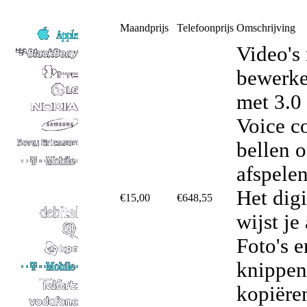
Maandprijs
Telefoonprijs
Omschrijving
Video's
bewerke
met 3.0
Voice co
bellen 
afspele
Het dig
€15,00
€648,55
wijst je
Foto's e
knippen
kopiëre