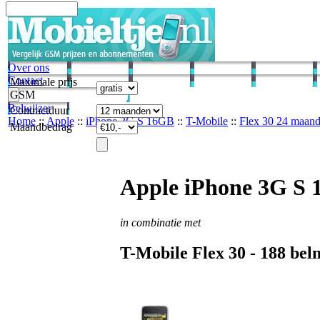
Over ons
Contact
Maximale prijs
GSM
Belwijzer
Contractduur
Home
::
Apple
::
iPhone 3G S 16GB
::
T-Mobile
::
Flex 30 24 maan
Maandbedrag
Apple iPhone 3G S
in combinatie met
T-Mobile
Flex 30 -
188
belm