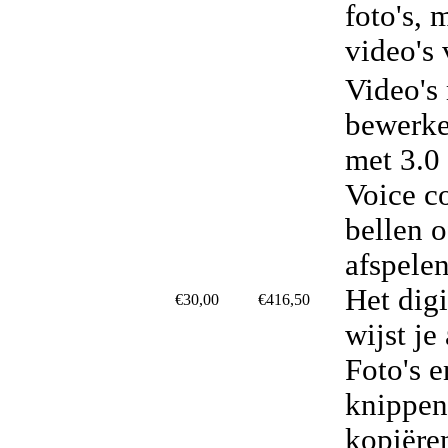
foto's, 
video's
Video's
bewerke
met 3.0
Voice co
bellen 
afspele
Het dig
€30,00
€416,50
wijst je
Foto's e
knippen
kopiëre