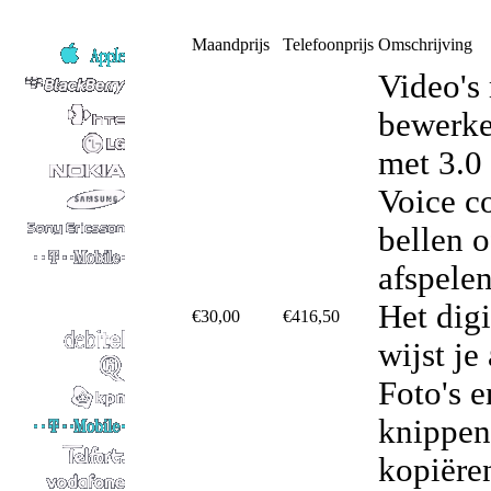
Maandprijs
Telefoonprijs
Omschrijving
Video's
bewerke
met 3.0
Voice co
bellen 
afspele
Het dig
€30,00
€416,50
wijst je
Foto's e
knippen
kopiëre