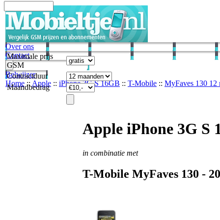
Over ons
Contact
Maximale prijs
GSM
Belwijzer
Contractduur
Home
::
Apple
::
iPhone 3G S 16GB
::
T-Mobile
::
MyFaves 130 12
Maandbedrag
Apple iPhone 3G S
in combinatie met
T-Mobile
MyFaves 130 -
2