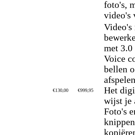
foto's, 
video's
Video's
bewerke
met 3.0
Voice co
bellen 
afspele
Het dig
€130,00
€999,95
wijst je
Foto's e
knippen
kopiëre