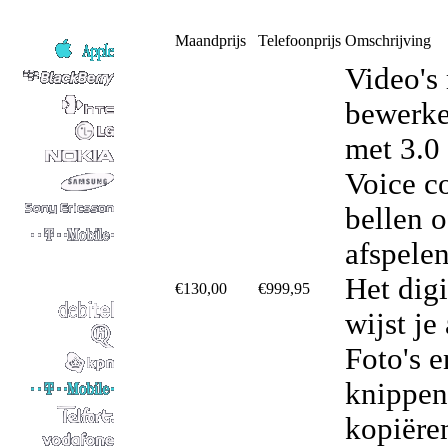
Maandprijs
Telefoonprijs
Omschrijving
Video's
bewerke
met 3.0
Voice co
bellen 
afspele
Het dig
€130,00
€999,95
wijst je
Foto's e
knippen
kopiëre