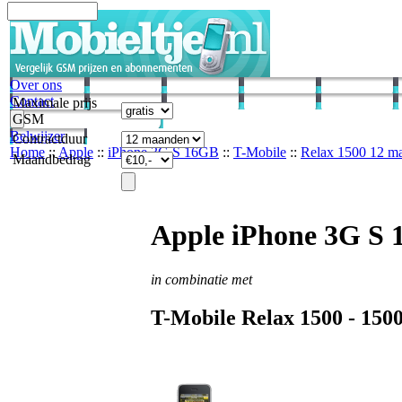
Over ons
Contact
Maximale prijs
GSM
Belwijzer
Contractduur
Home
::
Apple
::
iPhone 3G S 16GB
::
T-Mobile
::
Relax 1500 12 m
Maandbedrag
Apple iPhone 3G S
in combinatie met
T-Mobile
Relax 1500 -
150