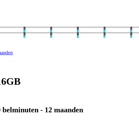
aanden
 16GB
0
belminuten -
12
maanden