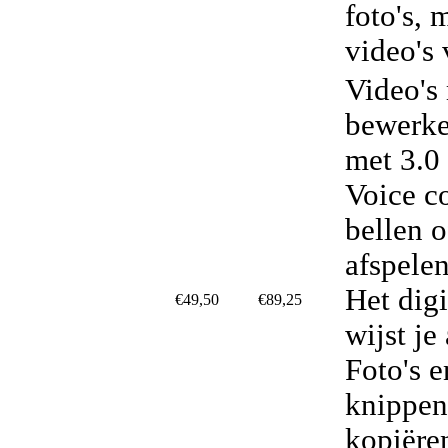
foto's, 
video's
Video's
bewerke
met 3.0
Voice co
bellen 
afspele
Het dig
€49,50
€89,25
wijst je
Foto's e
knippen
kopiëre