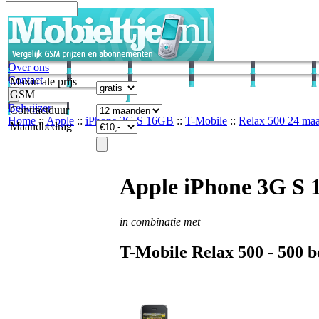
Over ons
Contact
Maximale prijs
GSM
Belwijzer
Contractduur
Home
::
Apple
::
iPhone 3G S 16GB
::
T-Mobile
::
Relax 500 24 ma
Maandbedrag
Apple iPhone 3G S
in combinatie met
T-Mobile
Relax 500 -
500
b