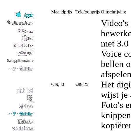
Maandprijs
Telefoonprijs
Omschrijving
Video's
bewerke
met 3.0
Voice co
bellen 
afspele
Het dig
€49,50
€89,25
wijst je
Foto's e
knippen
kopiëre