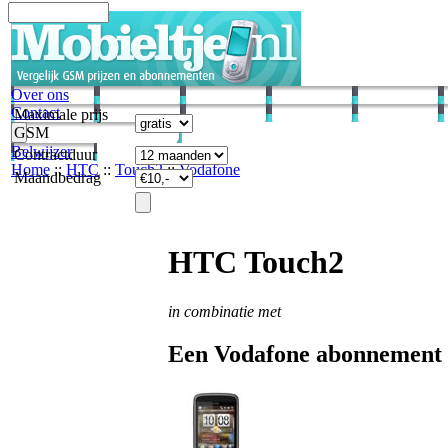
Over ons
Contact
Maximale prijs
GSM
Belwijzer
Contractduur
Home
::
HTC
::
Touch2
::
Vodafone
Maandbedrag
HTC Touch2
in combinatie met
Een Vodafone abonnement