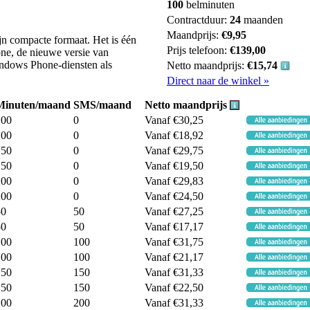
100
belminuten
Contractduur:
24
maanden
Maandprijs:
€9,95
 compacte formaat. Het is één
Prijs telefoon:
€139,00
ne, de nieuwe versie van
ndows Phone-diensten als
Netto maandprijs:
€15,74
Direct naar de winkel »
Minuten/maand
SMS/maand
Netto maandprijs
100
0
Vanaf €30,25
100
0
Vanaf €18,92
150
0
Vanaf €29,75
150
0
Vanaf €19,50
200
0
Vanaf €29,83
200
0
Vanaf €24,50
50
50
Vanaf €27,25
50
50
Vanaf €17,17
100
100
Vanaf €31,75
100
100
Vanaf €21,17
150
150
Vanaf €31,33
150
150
Vanaf €22,50
200
200
Vanaf €31,33