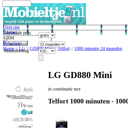
Over ons
Contact
Maximale prijs
GSM
Belwijzer
Contractduur
Home
::
LG
::
GD880 Mini
::
Telfort
::
1000 minuten 24 maanden
Maandbedrag
LG GD880 Mini
in combinatie met
Telfort
1000 minuten -
100