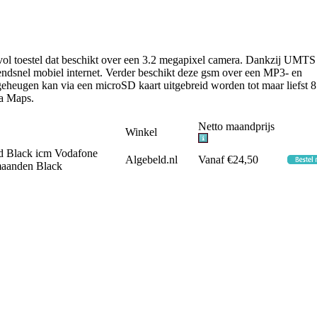
vol toestel dat beschikt over een 3.2 megapixel camera. Dankzij UMTS
ndsnel mobiel internet. Verder beschikt deze gsm over een MP3- en
heugen kan via een microSD kaart uitgebreid worden tot maar liefst 8
ia Maps.
Netto maandprijs
Winkel
d Black icm Vodafone
Algebeld.nl
Vanaf €24,50
maanden Black