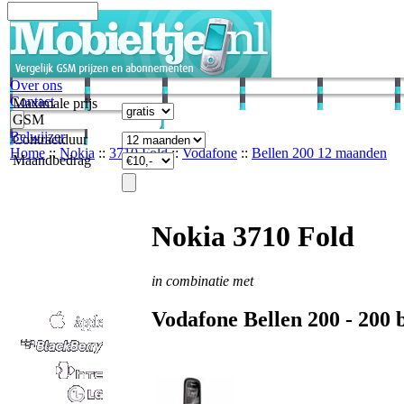
Over ons
Contact
Maximale prijs
GSM
Belwijzer
Contractduur
Home
::
Nokia
::
3710 Fold
::
Vodafone
::
Bellen 200 12 maanden
Maandbedrag
Nokia 3710 Fold
in combinatie met
Vodafone
Bellen 200 -
200
b