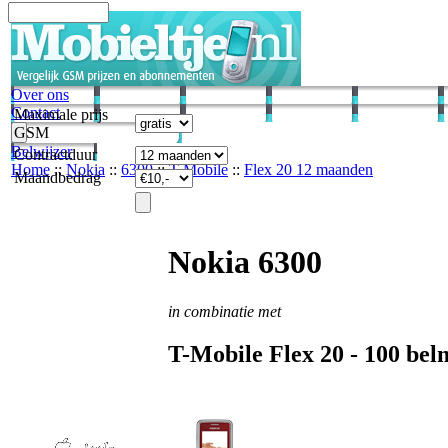
Over ons
Contact
Maximale prijs
GSM
Belwijzer
Contractduur
Home
::
Nokia
::
6300
::
T-Mobile
::
Flex 20 12 maanden
Maandbedrag
Nokia 6300
in combinatie met
T-Mobile
Flex 20 -
100
belm