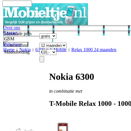
Over ons
Contact
Maximale prijs
GSM
Belwijzer
Contractduur
Home
::
Nokia
::
6300
::
T-Mobile
::
Relax 1000 24 maanden
Maandbedrag
Nokia 6300
in combinatie met
T-Mobile
Relax 1000 -
100