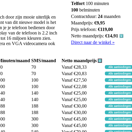
Telfort
100 minuten
100
belminuten
Contractduur:
24
maanden
h door zijn mooie uiterlijk en
nt van dit nieuwe model is het
Maandprijs:
€9,95
 je je telefoon bedienen door
Prijs telefoon:
€119,00
lay van de telefoon is 2.2 inch
Netto maandprijs:
€14,91
tot 16 miljoen kleuren zien.
Direct naar de winkel »
amera en VGA videocamera ook
Minuten/maand
SMS/maand
Netto maandprijs
70
70
Vanaf €28,33
70
70
Vanaf €20,83
100
100
Vanaf €27,50
100
100
Vanaf €22,08
140
140
Vanaf €25,00
140
140
Vanaf €25,00
188
188
Vanaf €30,00
188
188
Vanaf €30,00
300
300
Vanaf €45,00
300
300
Vanaf €45,00
540
540
Vanaf €70,00