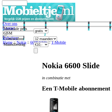
Over ons
Contact
Maximale prijs
GSM
Belwijzer
Contractduur
Home
::
Nokia
::
6600 Slide
::
T-Mobile
Maandbedrag
Nokia 6600 Slide
in combinatie met
Een T-Mobile abonnement