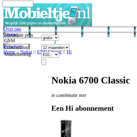
Over ons
Contact
Maximale prijs
GSM
Belwijzer
Contractduur
Home
::
Nokia
::
6700 Classic
::
Hi
Maandbedrag
Nokia 6700 Classic
in combinatie met
Een Hi abonnement