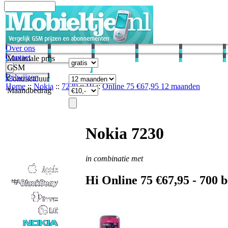
Over ons
Contact
Maximale prijs
GSM
Belwijzer
Contractduur
Home
::
Nokia
::
7230
::
Hi
::
Online 75 €67,95 12 maanden
Maandbedrag
Nokia 7230
in combinatie met
Hi
Online 75 €67,95 -
700
b