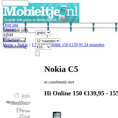
Over ons
Contact
Maximale prijs
GSM
Belwijzer
Contractduur
Home
::
Nokia
::
C5
::
Hi
::
Online 150 €139,95 24 maanden
Maandbedrag
Nokia C5
in combinatie met
Hi
Online 150 €139,95 -
15