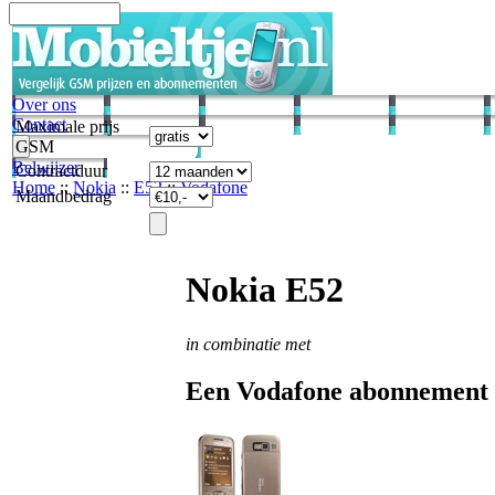
Over ons
Contact
Maximale prijs
GSM
Belwijzer
Contractduur
Home
::
Nokia
::
E52
::
Vodafone
Maandbedrag
Nokia E52
in combinatie met
Een Vodafone abonnement