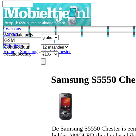
Over ons
Contact
Maximale prijs
GSM
Belwijzer
Contractduur
Home
::
Samsung
::
S5550 Chester
Maandbedrag
Samsung S5550 Che
De Samsung S5550 Chester is een
helder AMOLED-display beschikt