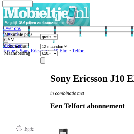
Over ons
Contact
Maximale prijs
GSM
Belwijzer
Contractduur
Home
::
Sony Ericsson
::
J10 Elm
::
Telfort
Maandbedrag
Sony Ericsson J10 
in combinatie met
Een Telfort abonnement