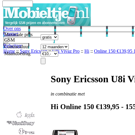
Over ons
Contact
Maximale prijs
GSM
Belwijzer
Contractduur
Home
::
Sony Ericsson
::
U8i Vivaz Pro
::
Hi
::
Online 150 €139,95
Maandbedrag
Sony Ericsson U8i V
in combinatie met
Hi
Online 150 €139,95 -
15