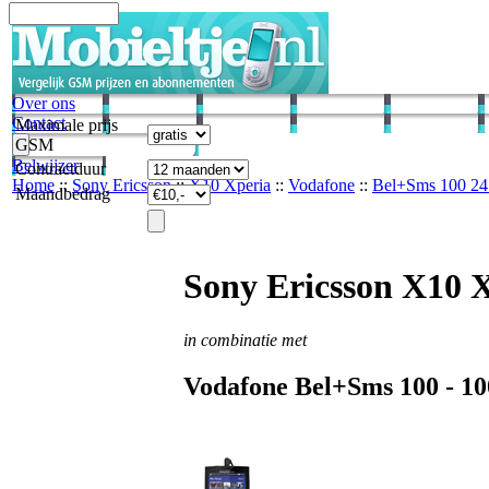
Over ons
Contact
Maximale prijs
GSM
Belwijzer
Contractduur
Home
::
Sony Ericsson
::
X10 Xperia
::
Vodafone
::
Bel+Sms 100 24
Maandbedrag
Sony Ericsson X10 
in combinatie met
Vodafone
Bel+Sms 100 -
10