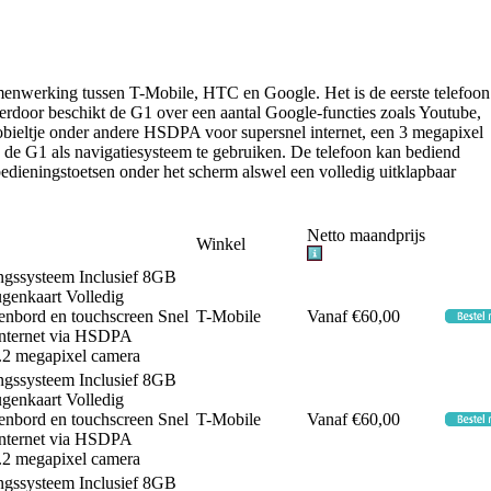
menwerking tussen T-Mobile, HTC en Google. Het is de eerste telefoon
ierdoor beschikt de G1 over een aantal Google-functies zoals Youtube,
bieltje onder andere HSDPA voor supersnel internet, een 3 megapixel
s de G1 als navigatiesysteem te gebruiken. De telefoon kan bediend
edieningstoetsen onder het scherm alswel een volledig uitklapbaar
Netto maandprijs
Winkel
ngssysteem Inclusief 8GB
genkaart Volledig
bord en touchscreen Snel
T-Mobile
Vanaf €60,00
 internet via HSDPA
.2 megapixel camera
ngssysteem Inclusief 8GB
genkaart Volledig
bord en touchscreen Snel
T-Mobile
Vanaf €60,00
 internet via HSDPA
.2 megapixel camera
ngssysteem Inclusief 8GB