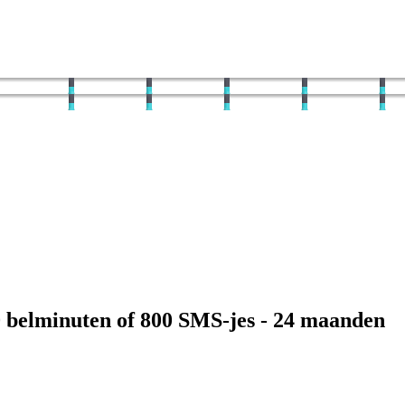
0
belminuten of
800
SMS-jes -
24
maanden