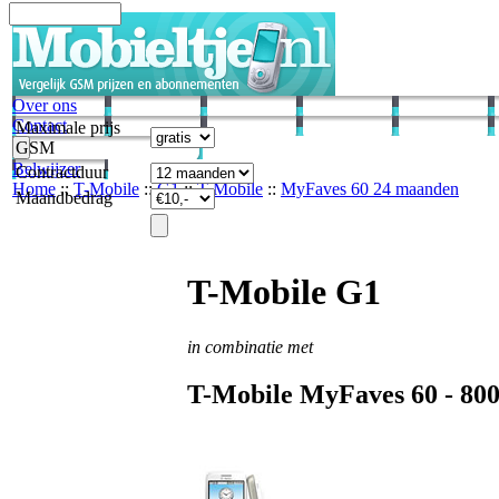
Over ons
Contact
Maximale prijs
GSM
Belwijzer
Contractduur
Home
::
T-Mobile
::
G1
::
T-Mobile
::
MyFaves 60 24 maanden
Maandbedrag
T-Mobile G1
in combinatie met
T-Mobile
MyFaves 60 -
80