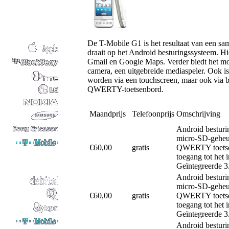
De T-Mobile G1 is het resultaat van een sa
draait op het Android besturingssysteem. H
Gmail en Google Maps. Verder biedt het mo
camera, een uitgebreide mediaspeler. Ook i
worden via een touchscreen, maar ook via b
QWERTY-toetsenbord.
Maandprijs
Telefoonprijs
Omschrijving
Android besturi
micro-SD-geheu
€60,00
gratis
QWERTY toetsen
toegang tot het
Geïntegreerde 3
Android besturi
micro-SD-geheu
€60,00
gratis
QWERTY toetsen
toegang tot het
Geïntegreerde 3
Android besturi