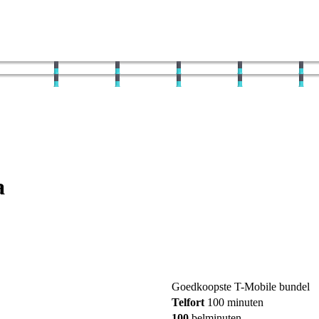
a
Goedkoopste T-Mobile bundel
Telfort
100 minuten
100
belminuten