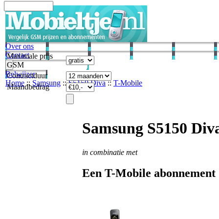
Over ons
Contact
Maximale prijs
GSM
Belwijzer
Contractduur
Home
::
Samsung
::
S5150 Diva
::
T-Mobile
Maandbedrag
Samsung S5150 Div
in combinatie met
Een T-Mobile abonnement