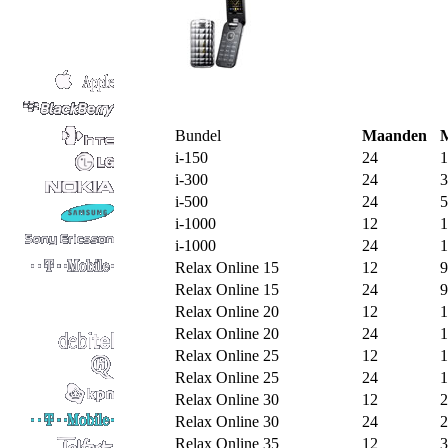
Bundel
Maanden
i-150
24
1
i-300
24
3
i-500
24
5
i-1000
12
1
i-1000
24
1
Relax Online 15
12
9
Relax Online 15
24
9
Relax Online 20
12
1
Relax Online 20
24
1
Relax Online 25
12
1
Relax Online 25
24
1
Relax Online 30
12
2
Relax Online 30
24
2
Relax Online 35
12
3