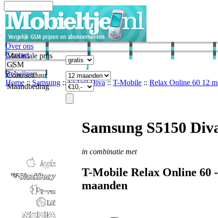
Over ons
Contact
Maximale prijs
GSM
Belwijzer
Contractduur
Home
::
Samsung
::
S5150 Diva
::
T-Mobile
::
Relax Online 60 12 
Maandbedrag
Samsung S5150 Div
in combinatie met
T-Mobile
Relax Online 60 
maanden